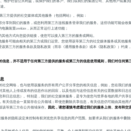
规、维护社会公共利益，或保护我们的客户、我们或我们的集团公司、其他用户或雇员
用途。
第三方提供的社交媒体或其他服务（包括网站）。例如：
些内容分享到我们的服务，或您利用第三方连线服务登录我们的服务。这些功能可能会收
脑装置cookies，从而正常运行上述功能；
的其他方式向您提供链接，使您可以接入第三方的服务或网站。
他服务可能由相关的第三方或我们运营。您使用该等第三方的社交媒体服务或其他服
受该第三方的服务条款及隐私政策（而非《通用服务条款》或本《隐私政策》）约束
的信息，并不适用于任何第三方提供的服务或第三方的信息使用规则，我们对任何第
息
的社交网络，也与使用该服务的所有用户公开分享您的相关信息，例如，您在我们的
对其他人上传或发布的信息作出的回应，以及包括与这些信息有关的位置数据和日志
息和日志信息）。特别是，我们的社交媒体服务，是专为使您与世界各地的用户共享
，有关信息会一直留存在公共领域；即使您删除共享信息，有关信息仍可能由其他用
或该等第三方在公共领域保存。
因此，请您谨慎考虑通过我们的服务上传、发布和交
些服务的隐私设定来控制有权浏览您共享信息的用户范围。如要求从我们的服务中删除
认为是敏感个人信息，例如您的种族、宗教、个人健康和医疗信息等。相比其他个人信