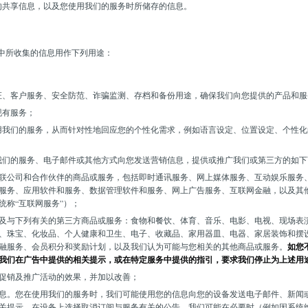
的共享信息，以及您使用我们的服务时所储存的信息。
中所收集的信息用作下列用途：
证、客户服务、安全防范、诈骗监测、存档和备份用途，确保我们向您提供的产品和服
现有服务；
用我们的服务，从而针对性地回应您的个性化需求，例如语言设定、位置设定、个性化
我们的服务、电子邮件或其他方式向您发送营销信息，提供或推广我们或第三方的如下
联公司和合作伙伴的商品或服务，包括即时通讯服务、网上媒体服务、互动娱乐服务
服务、应用软件和服务、数据管理软件和服务、网上广告服务、互联网金融，以及其
统称“互联网服务”）；
及与下列有关的第三方商品或服务：食物和餐饮、体育、音乐、电影、电视、现场表
、珠宝、化妆品、个人健康和卫生、电子、收藏品、家用器皿、电器、家居装饰和摆
融服务、会员积分和奖励计划，以及我们认为可能与您相关的其他商品或服务。
如您
我们在广告中提供的相关提示，或在特定服务中提供的指引，要求我们停止为上述用
促销及推广活动的效果，并加以改善；
息。您在使用我们的服务时，我们可能使用您的信息向您的设备发送电子邮件、新闻
关提示，在设备上选择取消订阅与服务有关的公告。我们可能在必要时（例如因系统