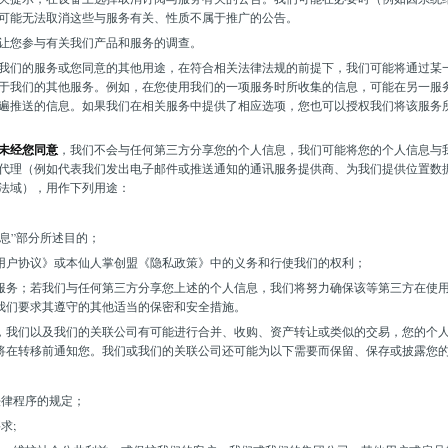
可能无法取消这些与服务有关、性质不属于推广的公告。
让您参与有关我们产品和服务的调查。
我们的服务或您同意的其他用途，在符合相关法律法规的前提下，我们可能将通过某
于我们的其他服务。例如，在您使用我们的一项服务时所收集的信息，可能在另一服
遍推送的信息。如果我们在相关服务中提供了相应选项，您也可以授权我们将该服务
未经您同意
，我们不会与任何第三方分享您的个人信息，我们可能将您的个人信息与
代理（例如代表我们发出电子邮件或推送通知的通讯服务提供商、为我们提供位置数
法域），用作下列用途：
息”部分所述目的；
用户协议》或本仙人掌创盟《隐私政策》中的义务和行使我们的权利；
服务；若我们与任何第三方分享您上述的个人信息，我们将努力确保该等第三方在使
我们要求其遵守的其他适当的保密和安全措施。
，我们以及我们的关联公司有可能进行合并、收购、资产转让或类似的交易，您的个
将在转移前通知您。我们或我们的关联公司还可能为以下需要而保留、保存或披露您
；
法律程序的规定；
求;