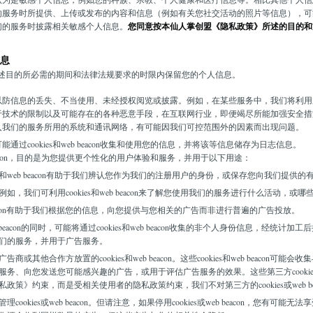
的服务时所提供、上传或发布的内容和信息（例如有关您社交活动的照片等信息），可
们的服务时披露相关敏感个人信息。
您同意按本仙人掌创盟《隐私政策》所述的目的和
息
述目的所必需的期间和法律法规要求的时限内保留您的个人信息。
防信息的丢失、不当使用、未经授权阅览或披露。例如，在某些服务中，我们将利用加
于技术的限制以及可能存在的各种恶意手段，在互联网行业，即便竭尽所能加强安全措
入我们的服务所用的系统和通讯网络，有可能因我们可控范围外的因素而出现问题。
过cookies和web beacon收集和使用您的信息，并将该等信息储存为日志信息。
b beacon，目的是为您提供更个性化的用户体验和服务，并用于以下用途：
es和web beacon有助于我们辨认您作为我们的注册用户的身份，或保存您向我们提供
，我们可利用cookies和web beacon来了解您使用我们的服务进行什么活动，
b beacon有助于我们根据您的信息，向您提供与您相关的广告而非进行普遍的广告投放。
b beacon的同时，可能将通过cookies和web beacon收集的非个人身份信息，经统
们的服务，并用于广告服务。
其他合作方放置的cookies和web beacon。这些cookies和web beacon可
、向您发送您可能感兴趣的广告，或用于评估广告服务的效果。这些第三方cookies和w
策》约束，而是受相关使用者的隐私政策约束，我们不对第三方的cookies或web be
okies或web beacon。但请注意，如果停用cookies或web beacon，您有可